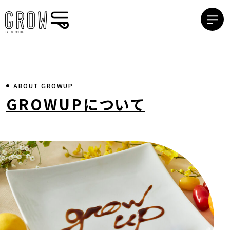
ABOUT GROWUP
GROWUPについて